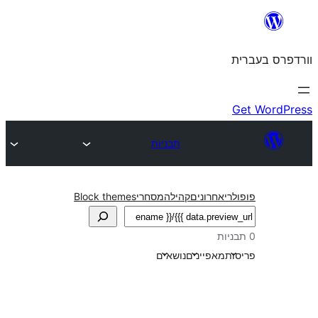
תבניות
חרונים
קהילה
מסחרי
Block themes
אפיינים
נושאים