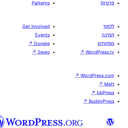
Patterns
Get Involved
Events
↗
Donate
↗
Swag
↗
W
↗
Wor
↗
וורדפרס
בעברית