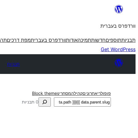
לדלג
לתוכן
וורדפרס בעברית
תבניות
תוספים
חדשות
תמיכה
אודות
וורדפרס בעברית
מפת דרכים
תרג
Get WordPress
תבניות
פופולרי
אחרונים
קהילה
מסחרי
Block themes
חיפוש
0 תבניות