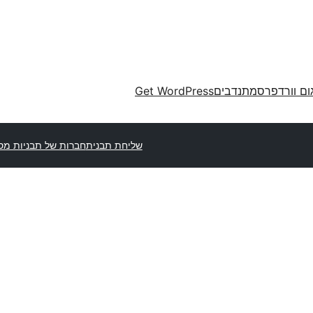
ום וורדפרס
מתנדבים
Get WordPress
שליחת תבנית
חברות של תבניות מס