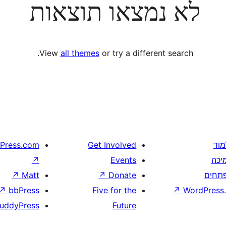
לא נמצאו תוצאות
View
all themes
or try a different search.
מוד
Get Involved
Press.com
יכה
Events
↗
תחים
Donate
↗
Matt
↗
↗
bbPress
Five for the
↗
WordPress.
uddyPress
Future