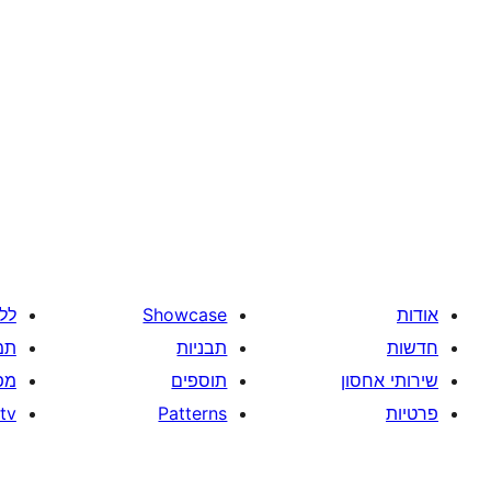
אודות
Showcase
לל
חדשות
תבניות
תמ
שירותי אחסון
תוספים
מפ
פרטיות
Patterns
tv