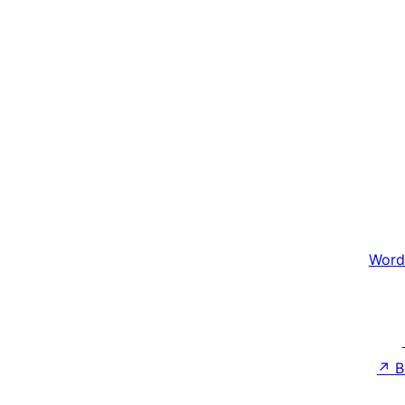
Word
↗
B