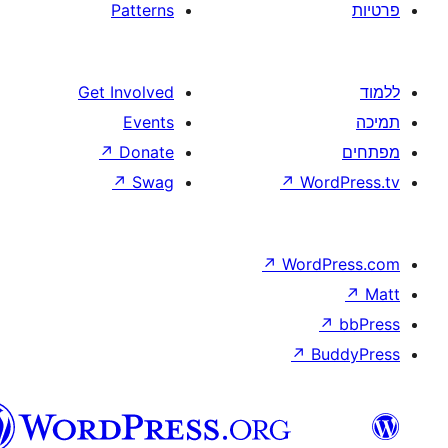
Patterns
Get Involved
Events
↗
Donate
↗
Swag
↗
W
↗
Wor
↗
וורדפרס
בעברית