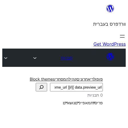
תבניות
חרונים
קהילה
מסחרי
Block themes
אפיינים
נושאים