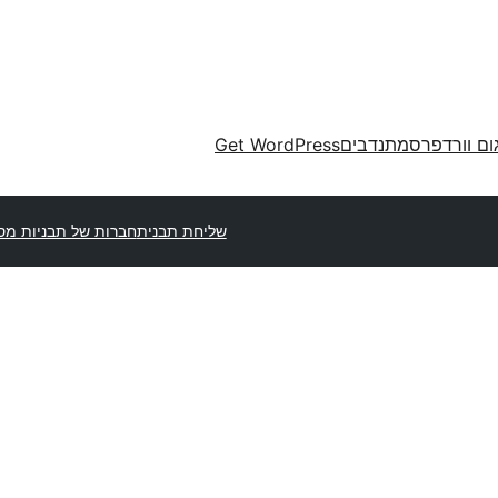
ום וורדפרס
מתנדבים
Get WordPress
שליחת תבנית
חברות של תבניות מס