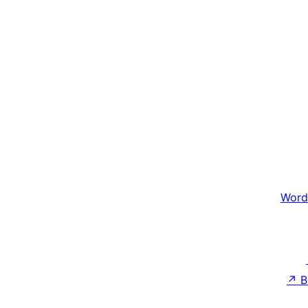
Word
↗
B