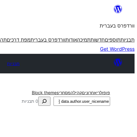
לדלג
לתוכן
וורדפרס בעברית
תבניות
תוספים
חדשות
תמיכה
אודות
וורדפרס בעברית
מפת דרכים
תרג
Get WordPress
תבניות
פופולרי
אחרונים
קהילה
מסחרי
Block themes
חיפוש
0 תבניות