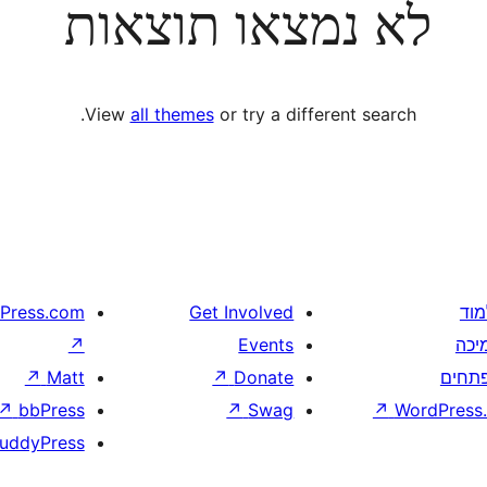
לא נמצאו תוצאות
View
all themes
or try a different search.
מוד
Get Involved
Press.com
יכה
Events
↗
תחים
Donate
↗
Matt
↗
↗
bbPress
↗
Swag
↗
WordPress.
uddyPress