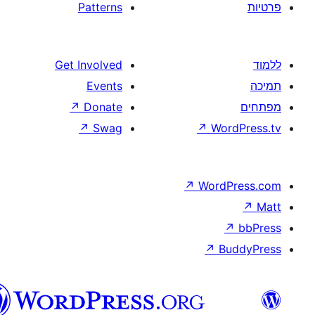
Patterns
Get Involved
Events
↗
Donate
↗
Swag
↗
W
↗
Wor
↗
וורדפרס
בעברית