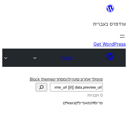
תבניות
חרונים
קהילה
מסחרי
Block themes
אפיינים
נושאים