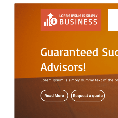
תצוגה מקדימה
הורדה
גרסה
4.1
עודכן לאחרונה
14 ביולי 2026
התקנות פעילות
10+
גרסת PHP
7.0
האתר של התבנית