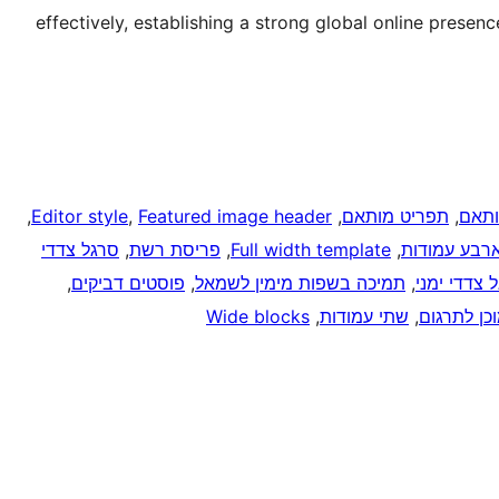
effectively, establishing a strong global online prese
ותאם
, 
תפריט מותאם
, 
Featured image header
, 
Editor style
, 
רבע עמודות
, 
Full width template
, 
פריסת רשת
, 
סרגל צדדי
 צדדי ימני
, 
תמיכה בשפות מימין לשמאל
, 
פוסטים דביקים
, 
כן לתרגום
, 
שתי עמודות
, 
Wide blocks