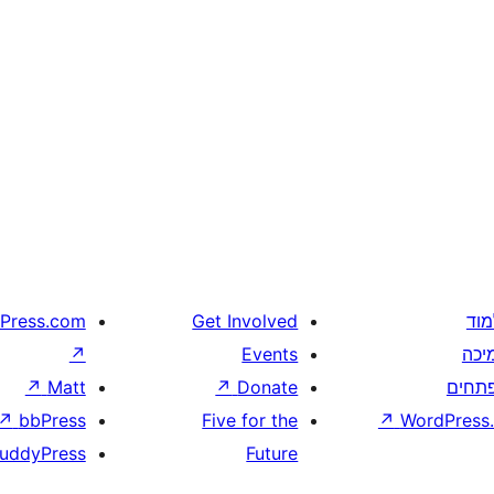
מוד
Get Involved
Press.com
יכה
Events
↗
תחים
Donate
↗
Matt
↗
↗
bbPress
Five for the
↗
WordPress.
uddyPress
Future