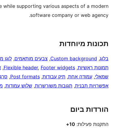
nce while supporting various aspects of a modern
software company or web agency.
תכונות מיוחדות
בלוג
, 
Custom background
, 
צבעים מותאמים
, 
לוגו מ
תמונות ראשיות
, 
Footer widgets
, 
Flexible header
, 
א
שמאלי
, 
עמודה אחת
, 
תיק עבודות
, 
Post formats
, 
סרגל
אפשרויות תבנית
, 
תגובות משורשרות
, 
שלוש עמודות
, 
מו
הורדות ביום
התקנות פעילות:
10+