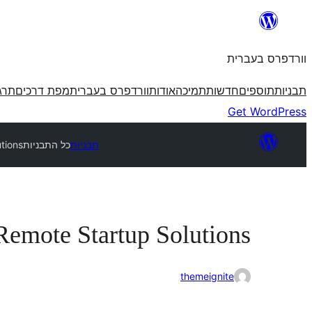
לדלג
לתוכן
וורדפרס בעברית
תבניות
תוספים
חדשות
תמיכה
אודות
וורדפרס בעברית
מפת דרכים
תרג
Get WordPress
תבניות
כל התבניות
tions
Remote Startup Solutions
themeignite