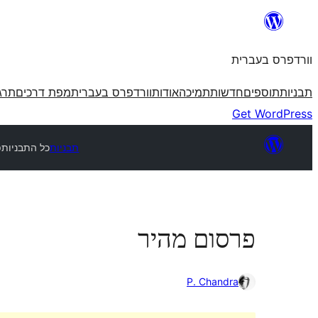
לדלג
לתוכן
וורדפרס בעברית
תבניות
תוספים
חדשות
תמיכה
אודות
וורדפרס בעברית
מפת דרכים
תרג
Get WordPress
תבניות
כל התבניות
פ
פרסום מהיר
P. Chandra