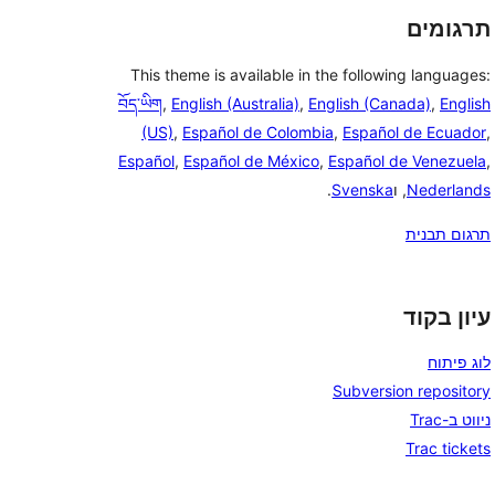
תרגומים
This theme is available in the following languages:
བོད་ཡིག
,
English (Australia)
,
English (Canada)
,
English
(US)
,
Español de Colombia
,
Español de Ecuador
,
Español
,
Español de México
,
Español de Venezuela
,
Nederlands
, ו
Svenska
.
תרגום תבנית
עיון בקוד
לוג פיתוח
Subversion repository
ניווט ב-Trac
Trac tickets