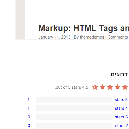
דרוגים
out of 5 stars.
4.5
1
5 stars
1
1
4 stars
5-
1
0
3 stars
star
4-
0
review
0
2 stars
star
3-
0