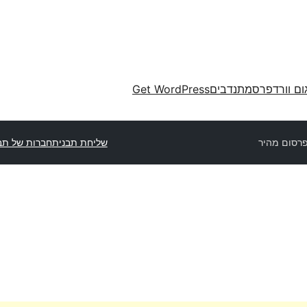
ום וורדפרס
מתנדבים
Get WordPress
רסום מהיר
שליחת תבנית
חברות של תב