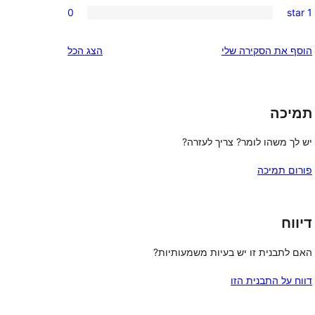
review
0
1 star
star
2-
0
reviews
star
1-
הוסף את הסקירה שלי
הצג הכל
reviews
star
reviews
תמיכה
יש לך משהו לומר? צריך לעזרה?
פורום תמיכה
דיווח
האם לתבנית זו יש בעיות משמעותיות?
דווח על התבנית הזו