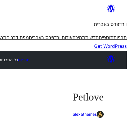
לדלג
לתוכן
וורדפרס בעברית
תבניות
תוספים
חדשות
תמיכה
אודות
וורדפרס בעברית
מפת דרכים
תרג
Get WordPress
תבניות
כל התבניות
Petlove
alexathemes