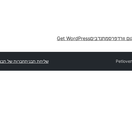
ום וורדפרס
מתנדבים
Get WordPress
Petlove
שליחת תבנית
חברות של תבנ