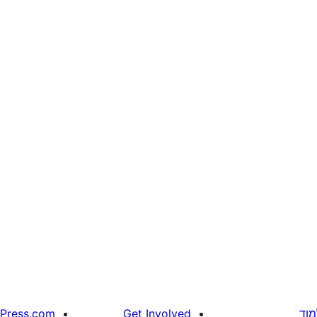
מוד
Get Involved
Press.com