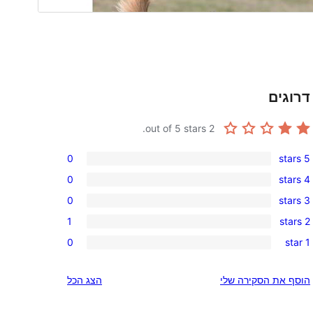
דרוגים
out of 5 stars.
2
0
5 stars
0
0
4 stars
5-
0
0
3 stars
star
4-
0
reviews
1
2 stars
star
3-
1
reviews
0
1 star
star
2-
0
reviews
star
1-
הוסף את הסקירה שלי
הצג הכל
review
star
reviews