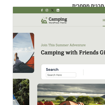
תבנית מסחרית
This theme is free but offers additional paid
commercial upgrades or support.
תצוגה מקדימה
הורדה
גרסה
1.2.0
עודכן לאחרונה
4 באוגוסט 2026
התקנות פעילות
50+
גרסת וורדפרס
5.9
גרסת PHP
5.6
האתר של התבנית