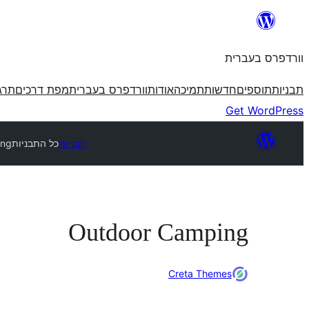
לדלג
לתוכן
וורדפרס בעברית
תבניות
תוספים
חדשות
תמיכה
אודות
וורדפרס בעברית
מפת דרכים
תרג
Get WordPress
תבניות
כל התבניות
ing
Outdoor Camping
Creta Themes