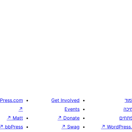
מוד
Get Involved
Press.com
יכה
Events
↗
תחים
Donate
↗
Matt
↗
↗
bbPress
↗
Swag
↗
WordPress.