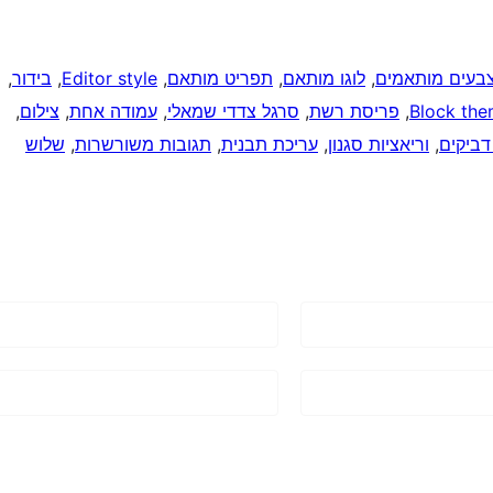
בעים מותאמים
, 
לוגו מותאם
, 
תפריט מותאם
, 
Editor style
, 
בידור
, 
Block th
, 
פריסת רשת
, 
סרגל צדדי שמאלי
, 
עמודה אחת
, 
צילום
, 
דביקים
, 
וריאציות סגנון
, 
עריכת תבנית
, 
תגובות משורשרות
, 
שלוש