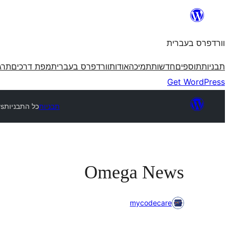
לדלג
לתוכן
וורדפרס בעברית
תבניות
תוספים
חדשות
תמיכה
אודות
וורדפרס בעברית
מפת דרכים
תרג
Get WordPress
תבניות
כל התבניות
s
Omega News
mycodecare