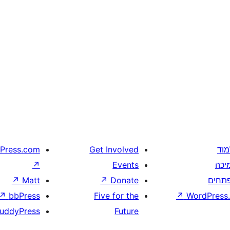
מוד
Get Involved
Press.com
יכה
Events
↗
תחים
Donate
↗
Matt
↗
↗
bbPress
Five for the
↗
WordPress.
uddyPress
Future