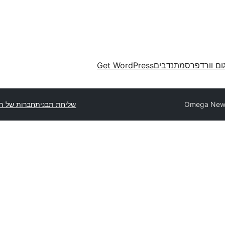
ום וורדפרס
מתנדבים
Get WordPress
Omega New
שליחת תבנית
חברות של תב