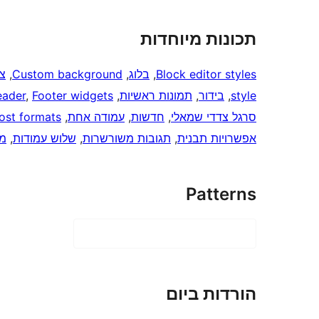
תכונות מיוחדות
Block editor styles
, 
בלוג
, 
Custom background
, 
צ
style
, 
בידור
, 
תמונות ראשיות
, 
Footer widgets
, 
eader
סרגל צדדי שמאלי
, 
חדשות
, 
עמודה אחת
, 
ost formats
אפשרויות תבנית
, 
תגובות משורשרות
, 
שלוש עמודות
, 
מו
Patterns
הורדות ביום