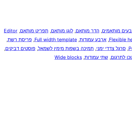
בעים מותאמים
, 
הדר מותאם
, 
לוגו מותאם
, 
תפריט מותאם
, 
Editor
Flexible h
, 
ארבע עמודות
, 
Full width template
, 
פריסת רשת
, 
P
, 
סרגל צדדי ימני
, 
תמיכה בשפות מימין לשמאל
, 
פוסטים דביקים
, 
כן לתרגום
, 
שתי עמודות
, 
Wide blocks