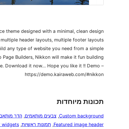
e theme designed with a minimal, clean design
 multiple header layouts, multiple footer layouts
uild any type of website you need from a simple
p Page Builders, Nikkon will make it fun building
. Download it now… Hope you like it !! Demo –
https://demo.kairaweb.com/#nikkon
תכונות מיוחדות
Custom background
, 
צבעים מותאמים
, 
הדר מותאם
Featured image header
, 
תמונות ראשיות
, 
r widgets