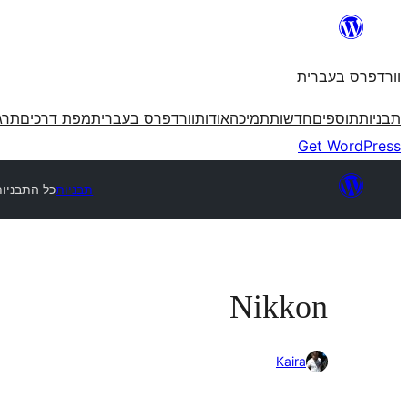
לדלג
לתוכן
וורדפרס בעברית
תבניות
תוספים
חדשות
תמיכה
אודות
וורדפרס בעברית
מפת דרכים
תרג
Get WordPress
תבניות
כל התבניות
Nikkon
Kaira