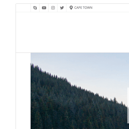
תצוגה מקדימה
הורדה
גרסה
1.2.02
עודכן לאחרונה
14 בפברואר 2025
התקנות פעילות
1,000+
גרסת PHP
7.0
האתר של התבנית