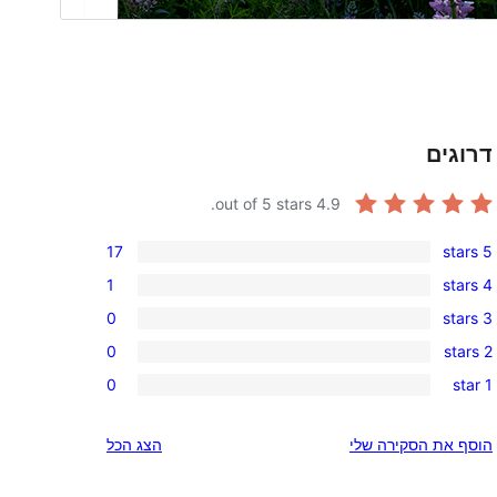
דרוגים
out of 5 stars.
4.9
17
5 stars
17
1
4 stars
5-
1
0
3 stars
star
4-
0
reviews
0
2 stars
star
3-
0
review
0
1 star
star
2-
0
reviews
star
1-
הוסף את הסקירה שלי
הצג הכל
reviews
star
reviews