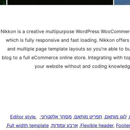
Nikkon is a creative multipurpose WordPress WooCommerc
which is fully responsive and fast loading. Nikkon offers
and multiple page template layouts so you're able to b
blog to a full eCommerce online store. Integrating with to
your website without and coding knowledge
, 
לוגו מותאם
, 
תפריט מותאם
, 
מסחר אלקטרוני
, 
, 
Editor style
Foote
, 
Flexible header
, 
ארבע עמודות
, 
Full width template
, 