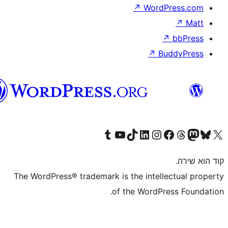
וורדפרס
בעברית