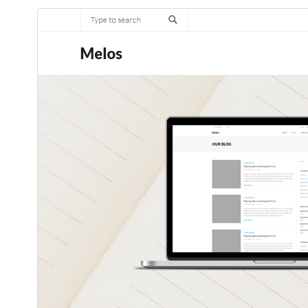
תבנית מסחרית
This theme is free but offers additional paid
commercial upgrades or support.
תצוגה מקדימה
הורדה
תבנית בת של
Melos
.
גרסה
1.0.6
עודכן לאחרונה
24 בפברואר 2026
התקנות פעילות
60+
גרסת וורדפרס
5.0
גרסת PHP
7.0