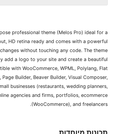
rpose professional theme (Melos Pro) ideal for a
out, HD retina ready and comes with a powerful
changes without touching any code. The theme
ly add a logo to your site and create a beautiful
tible with WooCommerce, WPML, Polylang, Flat
, Page Builder, Beaver Builder, Visual Composer,
r small businesses (restaurants, wedding planners,
nline agencies and firms, portfolios, ecommerce
(WooCommerce), and freelancers.
תכונות מיוחדות