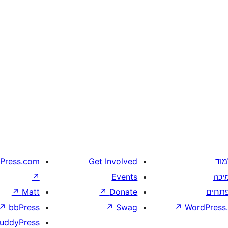
מוד
Get Involved
Press.com
יכה
Events
↗
תחים
Donate
↗
Matt
↗
↗
bbPress
↗
Swag
↗
WordPress.
uddyPress