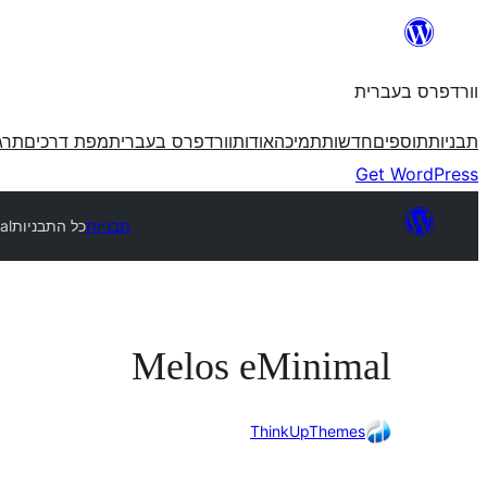
לדלג
לתוכן
וורדפרס בעברית
תבניות
תוספים
חדשות
תמיכה
אודות
וורדפרס בעברית
מפת דרכים
תרג
Get WordPress
תבניות
כל התבניות
al
Melos eMinimal
ThinkUpThemes