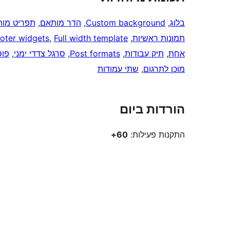
בלוג
, 
Custom background
, 
הדר מותאם
, 
תפריט מו
תמונות ראשיות
, 
Full width template
, 
oter widgets
אחת
, 
תיק עבודות
, 
Post formats
, 
סרגל צדדי ימני
, 
פוס
מוכן לתרגום
, 
שתי עמודות
הורדות ביום
התקנות פעילות:
60+