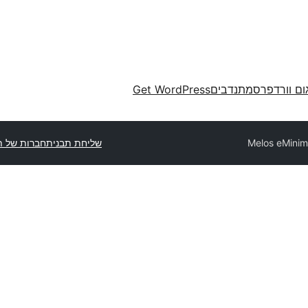
ום וורדפרס
מתנדבים
Get WordPress
Melos eMinim
שליחת תבנית
חברות של ת