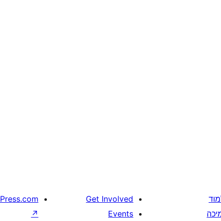
מוד
Get Involved
Press.com
יכה
Events
↗