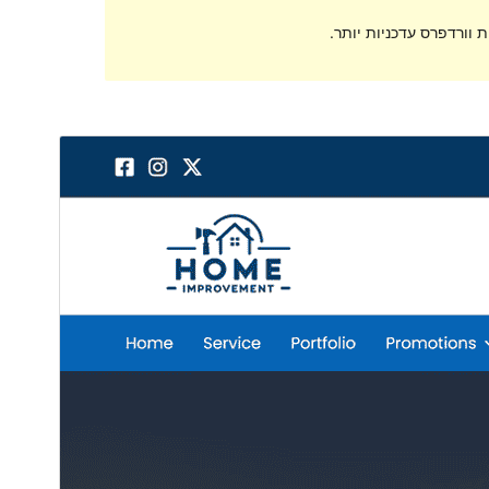
 וורדפרס עדכניות יותר.
תצוגה מקדימה
הורדה
גרסה
1.0.2
עודכן לאחרונה
26 באפריל 2024
התקנות פעילות
60+
גרסת PHP
5.6
האתר של התבנית