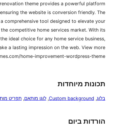
renovation theme provides a powerful platform
ensuring the website is conversion friendly. The
 a comprehensive tool designed to elevate your
 the competitive home services market. With its
's the ideal choice for any home service business,
make a lasting impression on the web. View more
hemes.com/home-improvement-wordpress-theme/
תכונות מיוחדות
בלוג
, 
Custom background
, 
לוגו מותאם
, 
תפריט מות
הורדות ביום