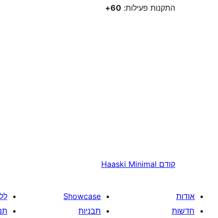
התקנות פעילות:
60+
קודם
Haaski Minimal
אודות
Showcase
לל
חדשות
תבניות
תמ