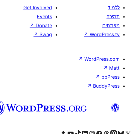
וורדפרס
בעברית