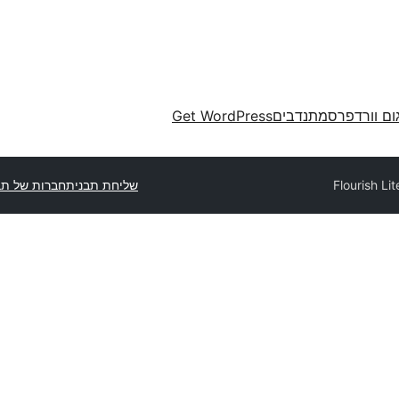
ום וורדפרס
מתנדבים
Get WordPress
Flourish Lit
שליחת תבנית
חברות של תב