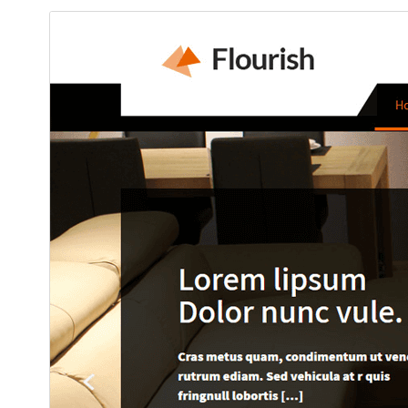
תצוגה מקדימה
הורדה
גרסה
2.2
עודכן לאחרונה
11 במאי 2025
התקנות פעילות
300+
גרסת וורדפרס
5.0
גרסת PHP
5.6
האתר של התבנית