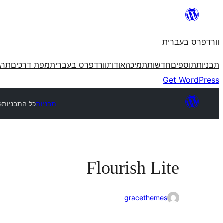
לדלג
לתוכן
וורדפרס בעברית
תבניות
תוספים
חדשות
תמיכה
אודות
וורדפרס בעברית
מפת דרכים
תרג
Get WordPress
תבניות
כל התבניות
e
Flourish Lite
gracethemes