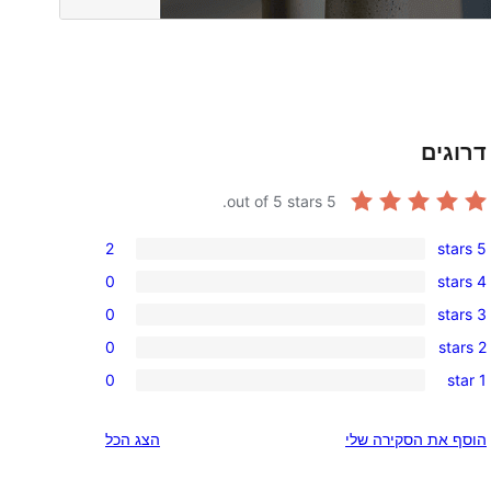
דרוגים
out of 5 stars.
5
2
5 stars
2
0
4 stars
5-
0
0
3 stars
star
4-
0
reviews
0
2 stars
star
3-
0
reviews
0
1 star
star
2-
0
reviews
star
1-
הוסף את הסקירה שלי
הצג הכל
reviews
star
reviews