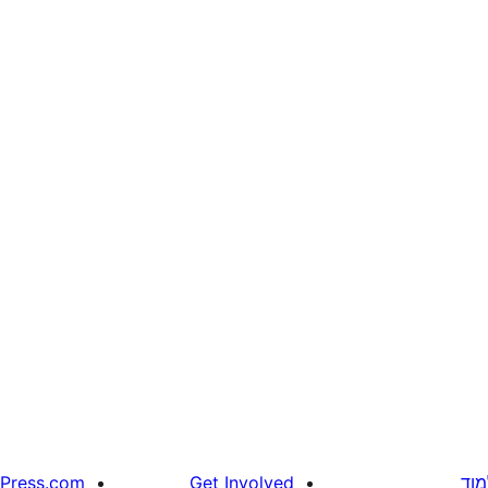
מוד
Get Involved
Press.com