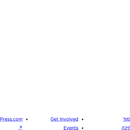
מוד
Get Involved
Press.com
יכה
Events
↗