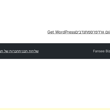
ום וורדפרס
מתנדבים
Get WordPress
Fansee Bi
שליחת תבנית
חברות של תב