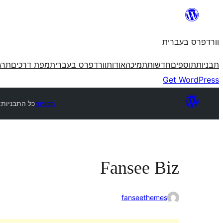
לדלג
לתוכן
וורדפרס בעברית
תבניות
תוספים
חדשות
תמיכה
אודות
וורדפרס בעברית
מפת דרכים
תרג
Get WordPress
תבניות
כל התבניות
z
Fansee Biz
fanseethemes