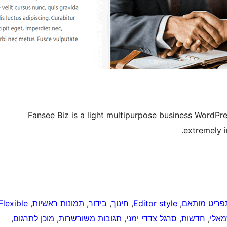
Fansee Biz is a light multipurpose business WordP
extremely i
פריט מותאם
, 
Editor style
, 
חינוך
, 
בידור
, 
תמונות ראשיות
, 
Flexible
מאלי
, 
חדשות
, 
סרגל צדדי ימני
, 
תגובות משורשרות
, 
מוכן לתרגום
, 