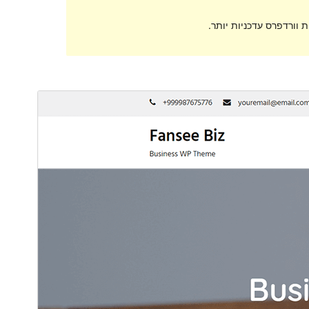
 וורדפרס עדכניות יותר.
תצוגה מקדימה
הורדה
תבנית בת של
Fansee Business
.
גרסה
1.1
עודכן לאחרונה
10 בנובמבר 2021
התקנות פעילות
30+
גרסת PHP
5.6
האתר של התבנית