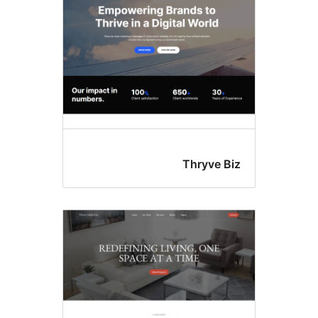
יות
Thryve 