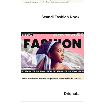
Scandi Fashion N
Dridh