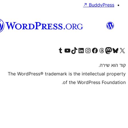
וורדפרס
בעברית