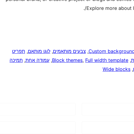
Explore more about B
Custom backgroun
, 
צבעים מותאמים
, 
לוגו מותאם
, 
תפריט
ת
, 
Full width template
, 
Block themes
, 
עמודה אחת
, 
תמיכה
Wide blocks
, 