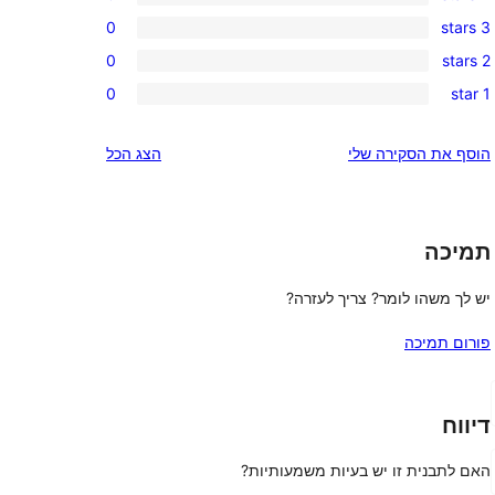
5-
0
0
3 stars
star
4-
0
review
0
2 stars
star
3-
0
reviews
0
1 star
star
2-
0
reviews
star
1-
הוסף את הסקירה שלי
הצג הכל
reviews
star
reviews
תמיכה
יש לך משהו לומר? צריך לעזרה?
פורום תמיכה
דיווח
האם לתבנית זו יש בעיות משמעותיות?