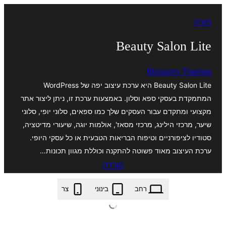
לדלג
חזרה
לתוכן
Beauty Salon Lite
Blossom Themes
Beauty Salon Lite היא ערכת עיצוב יפה של WordPress
המתמקדת בעסקי ספא וסלון. באמצעות ערכת זו, ניתן ליצור אתר
מקצועי ומתקדם עבור העסקים שלך כמו ספאים, סלוני יופי, סלוני
שיער, מרכזי הילינג, מרכזי מסאז', אולמות יוגה, שיעורי מדיטציה,
סטודיו לציפורניים וטיפוח הבריאות הטבעית או כל עסקי היופי.
ערכת העיצוב מאוד פשוטה להתקנה וכוללת מגוון תכונות…
הורדה
beauty-salon-lite.1.0.2.zip
רחב
בינוני
צר