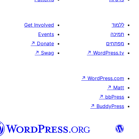
וורדפרס
בעברית