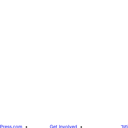
מוד
Get Involved
Press.com