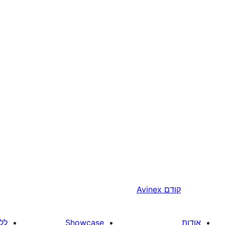
קודם
Avinex
אודות
Showcase
לל