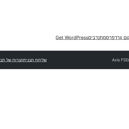
ום וורדפרס
מתנדבים
Get WordPress
Axis FSE
שליחת תבנית
חברות של תבנ