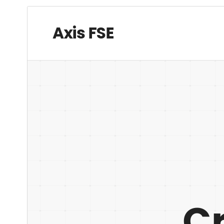
תצוגה מקדימה
הורדה
גרסה
1.0.3
עודכן לאחרונה
4 באוגוסט 2025
התקנות פעילות
200+
גרסת וורדפרס
6.7
גרסת PHP
7.2
האתר של התבנית