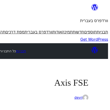
לדלג
לתוכן
וורדפרס בעברית
תבניות
תוספים
חדשות
תמיכה
אודות
וורדפרס בעברית
מפת דרכים
תרג
Get WordPress
תבניות
כל התבניות
Axis FSE
devri