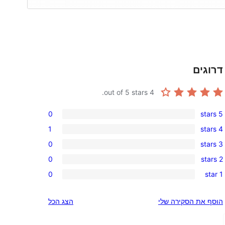
דרוגים
out of 5 stars.
4
0
5 stars
0
1
4 stars
5-
1
0
3 stars
star
4-
0
reviews
0
2 stars
star
3-
0
review
0
1 star
star
2-
0
reviews
star
1-
הוסף את הסקירה שלי
הצג הכל
reviews
star
reviews