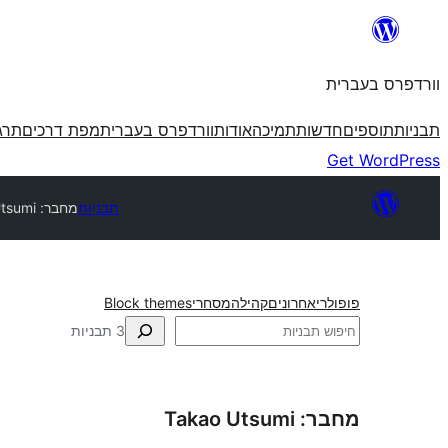
לדלג
לתוכן
וורדפרס בעברית
תבניות
תוספים
חדשות
תמיכה
אודות
וורדפרס בעברית
מפת דרכים
תרג
Get WordPress
תבניות
מחבר: Takao Utsumi
פופולרי
אחרונים
קהילה
מסחרי
Block themes
חיפוש
3 תבניות
מחבר: Takao Utsumi