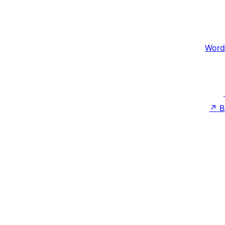
Word
↗
B