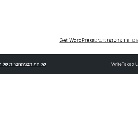
ום וורדפרס
מתנדבים
Get WordPress
Write
שליחת תבנית
חברות של ת