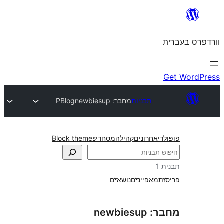
תבניות
מחבר: newbiesup
PBlog
חרונים
קהילה
מסחרי
Block themes
אפיינים
נושאים
newb