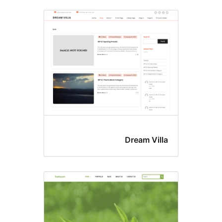
Dream V