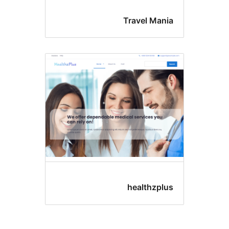
Travel Ma
healthzp