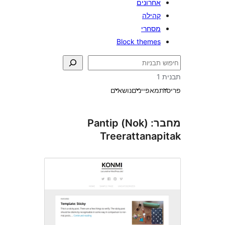
חרונים
הילה
סחרי
Block theme
אפיינים
נושאים
מחבר: (Nok) Pantip
Treerattana