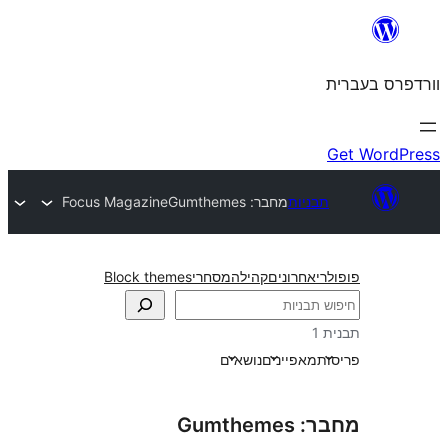
יות
מחבר: Gumthemes
Focus Magazine
חרונים
קהילה
מסחרי
Block themes
אפיינים
נושאים
Gumt