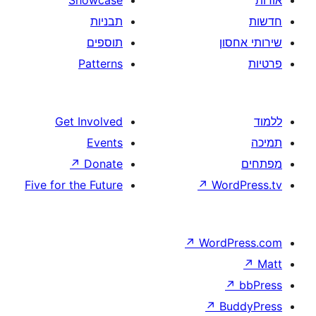
תבניות
תוספים
Patterns
Get Involved
Events
↗
Donate
Five for the Future
↗
W
↗
Wor
↗