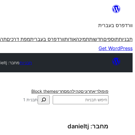
לדלג
לתוכן
וורדפרס בעברית
תבניות
תוספים
חדשות
תמיכה
אודות
וורדפרס בעברית
מפת דרכים
תרג
Get WordPress
תבניות
מחבר: danieltj
פופולרי
אחרונים
קהילה
מסחרי
Block themes
חיפוש
תבנית 1
מחבר: danieltj