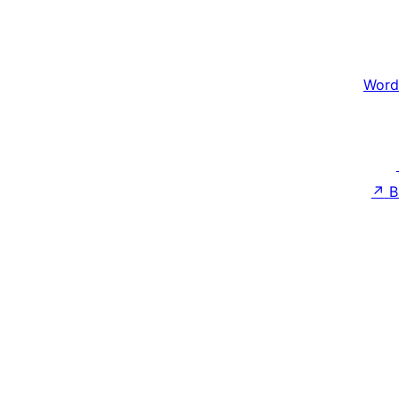
Word
↗
B