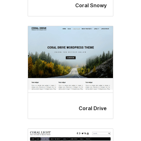
Coral Sn
Coral Dr