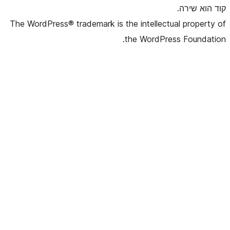
The WordPress® trademark is the intelle
the WordP