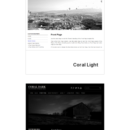
Coral L