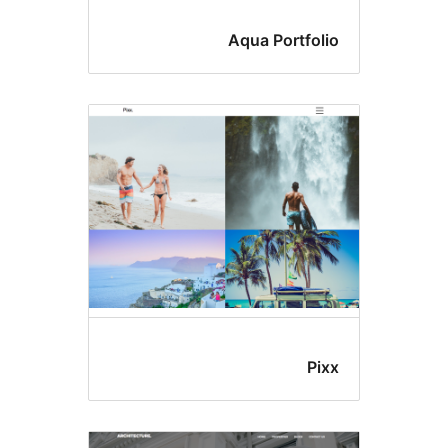
Aqua Portf
P