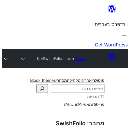
תבניות
מחבר: SwishFolio
Kai
חרונים
קהילה
מסחרי
Block themes
אפיינים
נושאים
Swis