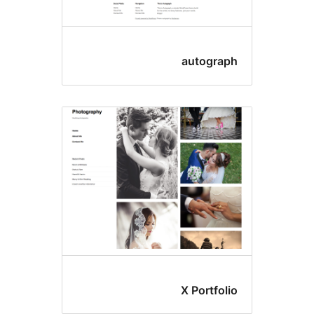
autogr
X Portf