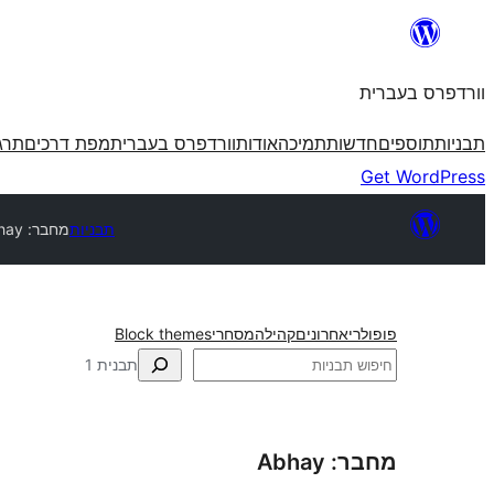
לדלג
לתוכן
וורדפרס בעברית
תבניות
תוספים
חדשות
תמיכה
אודות
וורדפרס בעברית
מפת דרכים
תרג
Get WordPress
תבניות
מחבר: Abhay
פופולרי
אחרונים
קהילה
מסחרי
Block themes
חיפוש
תבנית 1
מחבר: Abhay