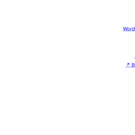
Word
↗
B