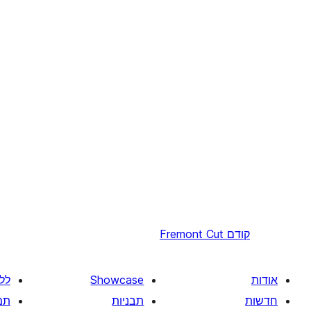
קודם
Fremont Cut
אודות
Showcase
לל
חדשות
תבניות
תמ