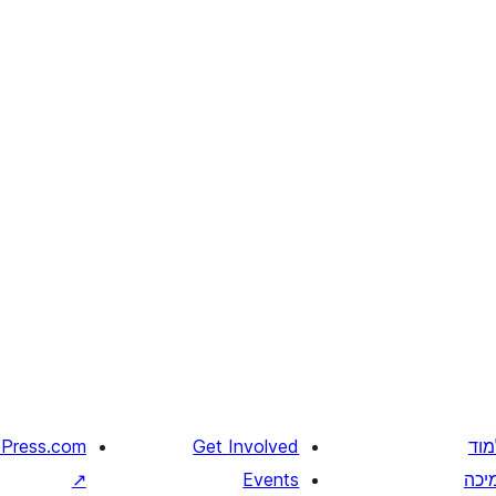
מוד
Get Involved
Press.com
יכה
Events
↗