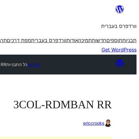
לדלג
לתוכן
וורדפרס בעברית
תבניות
תוספים
חדשות
תמיכה
אודות
וורדפרס בעברית
מפת דרכים
תרג
Get WordPress
תבניות
כל התבניות
 RR
3COL-RDMBAN RR
ericcrooks