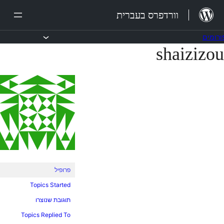
לג
וורדפרס בעברית
תוכן
ורומים
shaizizou
בור
תוכן
פרופיל
Topics Started
תוגובת שנוצרו
Topics Replied To