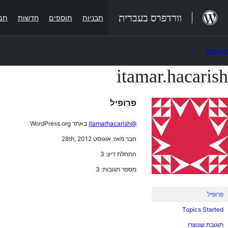
לג
וורדפרס בעברית
תבניות
תוספים
חדשות
תמ
תוכן
ורומים
itamar.hacarish
בור
תוכן
פרופיל
@itamarhacarish
באתר WordPress.org
חבר מאז: אוגוסט 28th, 2012
התחלת דיון: 3
מספר תגובות: 3
פרופיל
Topics Started
תוגובת שנוצרו