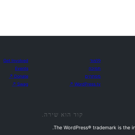
ללמוד
Get Involved
תמיכה
Events
מפתחים
Donate
↗
↗
Swag
↗
WordPress.tv
קוד הוא שירה.
The WordPress® trademark is the in