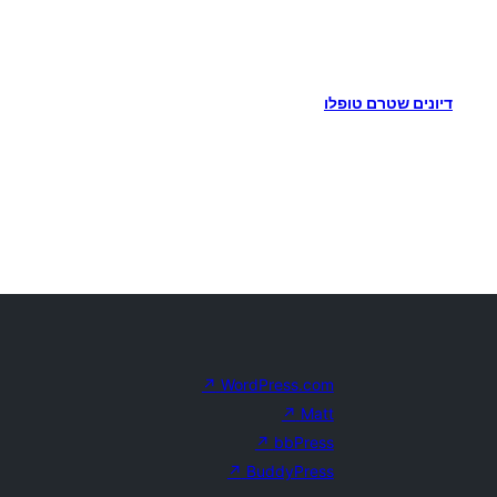
דיונים שטרם טופלו
↗
WordPress.com
↗
Matt
↗
bbPress
↗
BuddyPress