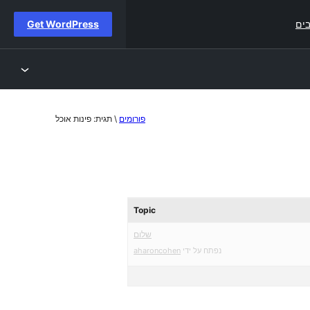
ים
Get WordPress
פורומים
\
תגית: פינות אוכל
Topic
שלום
נפתח על ידי
aharoncohen