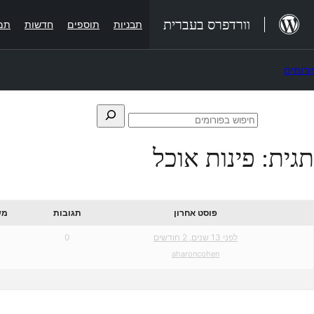
לג
וורדפרס בעברית
תבניות
תוספים
חדשות
תמ
תוכן
ורומים
בור
חפש
חיפוש
תוכן
את:
בפורומים
תגית:
פינות אוכל
פוסט אחרון
תגובות
מש
לפני 13 שנים, 2 חודשים
0
aharoncohen