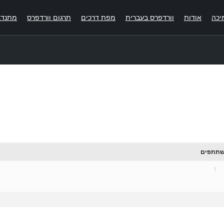
יכה
אודות
וורדפרס בעברית
מפת דרכים
תרגום וורדפרס
מתנדב
תתפים
1