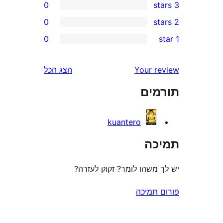
0
0
0
r
r
Your 
הצג הכל
r
ים
r
kuantero
ה
משהו לומר? זקוק לעזרה?
תמיכה