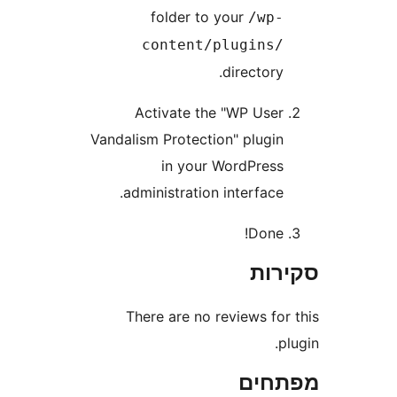
folder to your
/wp
content/plugins
directory
Activate the "WP Use
Vandalism Protection" plugi
in your WordPres
administration interface
Done
ות
There are no reviews fo
חים