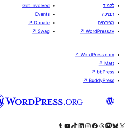
וורדפרס
בעברית