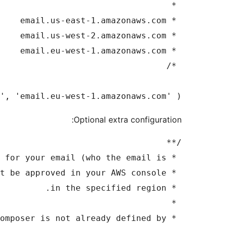
define( 'WP_MAIL_SES_