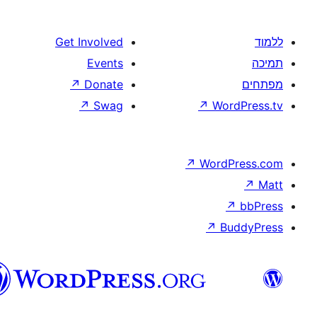
ורדפרס
עברית