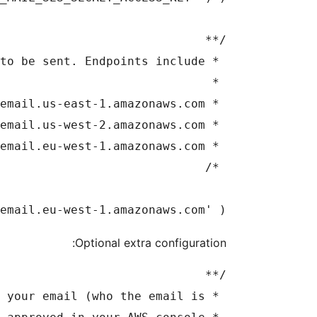
define( 'WP_MAIL_SES_ENDP