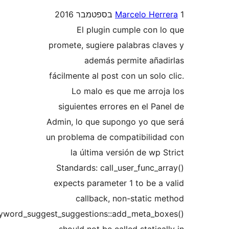
Marcelo He
El plugin cumple con 
promete, sugiere palabras cl
además permite aña
fácilmente al post con un sol
Lo malo es que me arro
siguientes errores en el P
Admin, lo que supongo yo qu
un problema de compatibilid
la última versión de wp
Standards: call_user_func_a
expects parameter 1 to be a
callback, non-static 
wp_keyword_suggest_suggestions::add_meta_b
should not be called static