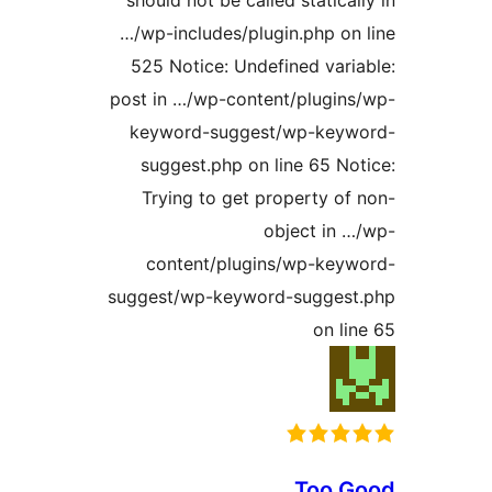
…/wp-includes/plugin.php o
525 Notice: Undefined var
post in …/wp-content/plugi
keyword-suggest/wp-ke
suggest.php on line 65 N
Trying to get property o
object in
content/plugins/wp-ke
suggest/wp-keyword-sugge
on l
Too 