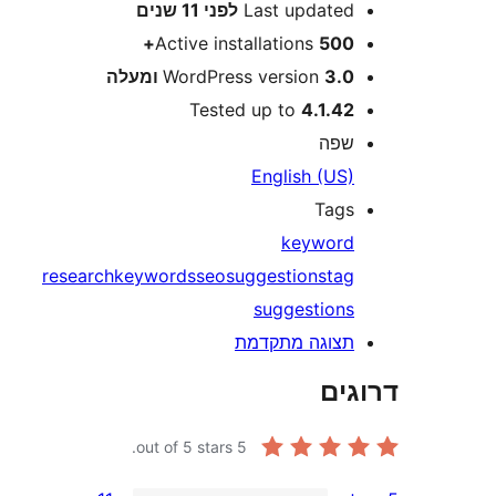
Last update
לפני
11 שנים
Active installations
500
3 ומעלה
WordPress version
Tested up to
4.1.4
פה
English (US
Tag
keywor
research
keywords
seo
suggestions
ta
suggestion
צוגה מתקדמת
ים
out of 5 stars.
5