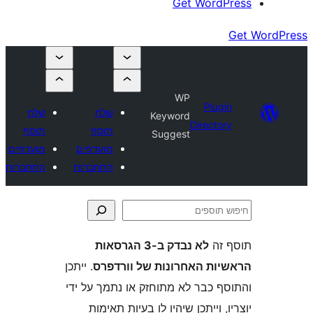
Get Wor
WP
Plu
שלח
שלח
Keyword
Direct
תוסף
תוסף
Suggest
מועדפים
מועדפים
התחברות
התחברות
ה
לא נבדק ב-3 הגרסאות
ת האחרונות של וורדפרס
. ייתכן
 כבר לא מתוחזק או נתמך על ידי
 וייתכן שיהיו לו בעיות תאימות