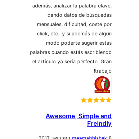
además, analizar la palabra 
dando datos de bús
mensuales, dificultad, cos
click, etc.. y si además d
modo poderte sugerir
palabras cuando estás escri
el artículo ya sería perfect
t
Awesome, Simpl
Fre
meamabhi