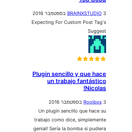
BRAINXST
Expecting For Custom Post
S
Plugin sencillo y que
un trabajo fantá
Ni
Roo
Un plugin sencillo que h
trabajo como dice, simpl
genial! Sería la bomba si 