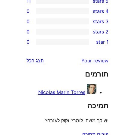
11
0
0
0
r
0
r
r
Your 
הצג הכל
r
ים
r
Nicolas Marin Torres
ה
משהו לומר? זקוק לעזרה?
תמיכה