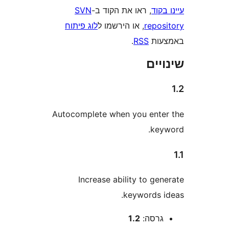
וד
, ראו את הקוד ב-
SVN
repo
, או הירשמו ל
לוג פיתוח
ות
RSS
.
ים
Autocomplete when you ent
ke
Increase ability to g
keywords 
רסה:
1.2