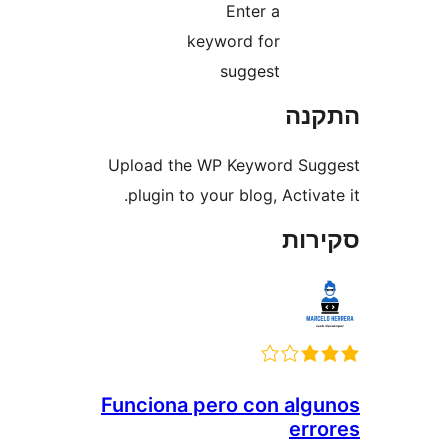
Enter a
keyword for
suggest
נה
Upload the WP Keyword S
plugin to your blog, Activ
ות
Funciona pero con al
er