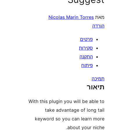
Nicolas Marin Torr
רטים
קירות
תקנה
יתוח
ר
With this plugin you will be 
take advantage of lon
keyword so you can lear
about your 