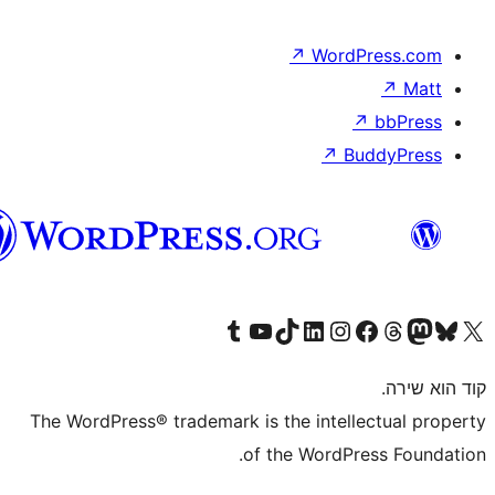
וורדפרס
בעברית
The