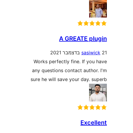
A GREATE p
sasiw
Works perfectly fine. If y
any questions contact autho
sure he will save your day. 
Exce