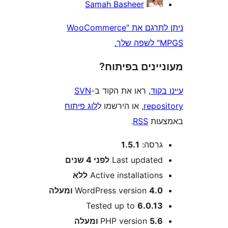
Samah Basheer
ניתן לתרגם את "WooCommerce
ינים בפיתוח?
וד
, ראו את הקוד ב-
SVN
repo
, או הירשמו ל
לוג פיתוח
ות
RSS
.
רסה:
1.5.1
Last update
לפני
4 שנים
Active installation
ללא
4 ומעלה
WordPress version
Tested up to
6.0.1
5 ומעלה
PHP version