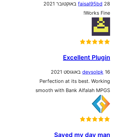
faisal9
Works
Excellent P
devso
Perfection at its best. 
smooth with Bank Alfala
Saved my day