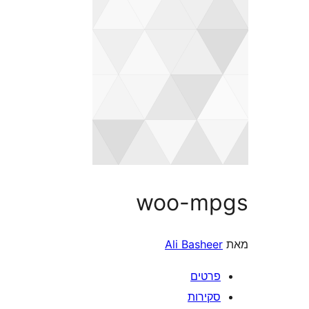
woo-m
Ali Bashe
רטים
קירות