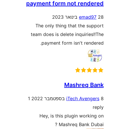
payment form not ren
emad
The only thing that the s
team does is delete inquiri
payment form isn't ren
Mashreq 
1
iTech Aven
Hey, is this plugin wor
Mashreq Bank D