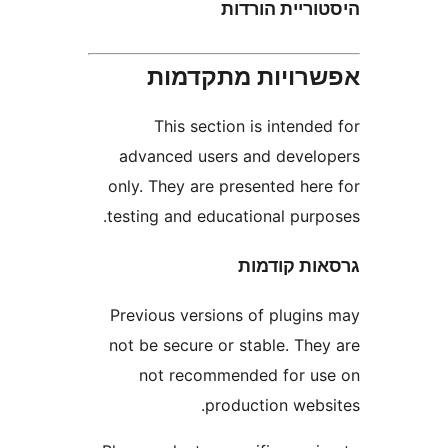
יית הורדות
ויות מתקדמות
This section is inten
advanced users and deve
only. They are presented he
testing and educational pur
ת קודמות
Previous versions of plugi
not be secure or stable. Th
not recommended for 
production web