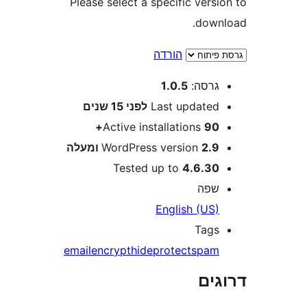
Please select a specific ver
dow
הורדה
רסה:
1.0.5
Last update
לפני
15 שנים
Active installations
90
2 ומעלה
WordPress version
Tested up to
4.6.3
פה
English (US
Tag
email
encrypt
hide
protect
spa
ים