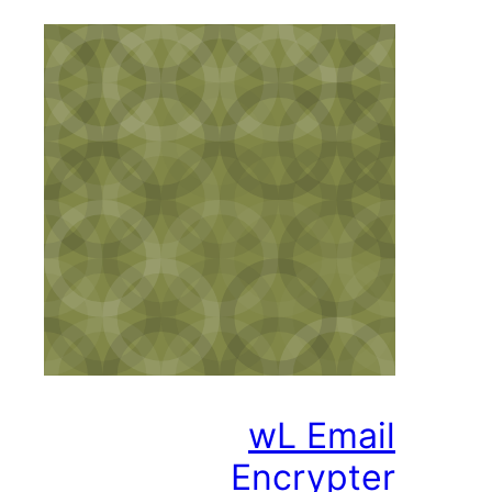
wL Em
Encryp