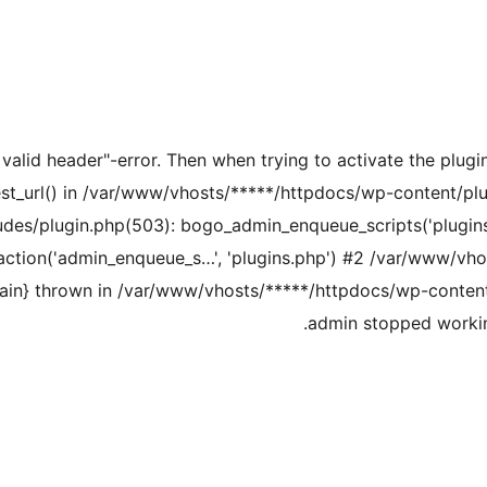
 valid header"-error. Then when trying to activate the plugin
est_url() in /var/www/vhosts/*****/httpdocs/wp-content/p
des/plugin.php(503): bogo_admin_enqueue_scripts('plugin
ction('admin_enqueue_s…', 'plugins.php') #2 /var/www/vho
ain} thrown in /var/www/vhosts/*****/httpdocs/wp-conten
admin stopped working