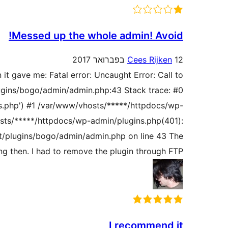
Messed up the whole admin! Avoid!
12 בפברואר 2017
Cees Rijken
 it gave me: Fatal error: Uncaught Error: Call to
lugins/bogo/admin/admin.php:43 Stack trace: #0
s.php') #1 /var/www/vhosts/*****/httpdocs/wp-
sts/*****/httpdocs/wp-admin/plugins.php(401):
t/plugins/bogo/admin/admin.php on line 43 The
 then. I had to remove the plugin through FTP.
I recommend it