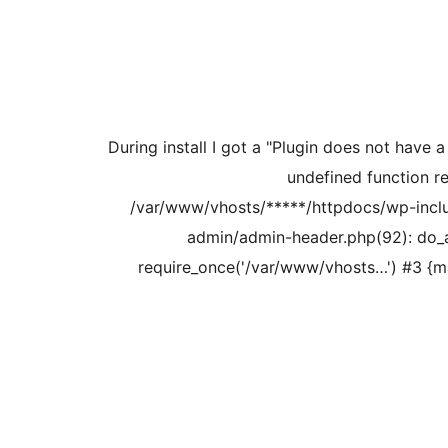
During install I got a "Plugin does not have a
undefined function r
/var/www/vhosts/*****/httpdocs/wp-inclu
admin/admin-header.php(92): do_a
require_once('/var/www/vhosts…') #3 {m