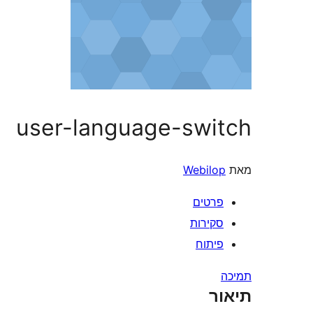
user-language-switch
מאת
Webilop
פרטים
סקירות
פיתוח
תמיכה
תיאור