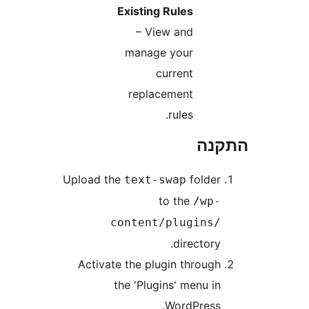
Existing Rules
– View and
manage your
current
replacement
rules.
נה
Upload the
folde
text-swap
to the
/wp
content/plugins
directory
Activate the plugin throug
the 'Plugins' menu i
WordPress