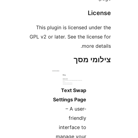
Li
This plugin is licensed un
GPL v2 or later. See the lice
more d
מי מסך
Text Swap
Settings Page
– A user-
friendly
interface to
manage your