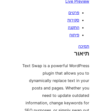
Live P
רטים
קירות
תקנה
יתוח
ר
Text Swap is a powerful Wor
plugin that allows 
dynamically replace text i
posts and pages. Wheth
need to update ou
information, change keywor
SEO purposes, or simply sw