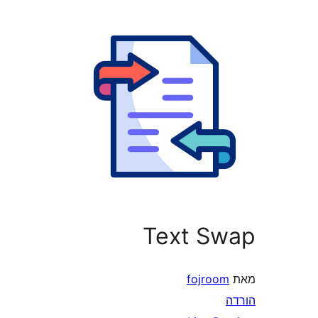
Text S
fojroo