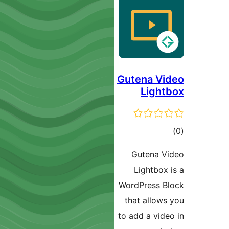
Gutena 
Lig
ם
Gutena
Lightbo
WordPress
that allo
to add a vi