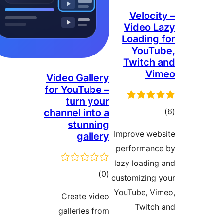
Veloc
Video
Loadin
YouT
Twitc
V
Video Gallery
for YouTube –
turn your
ם
channel into a
stunning
Improve w
gallery
performa
lazy loadi
דרוגים
)
(0
customizin
YouTube, 
Create video
Twit
galleries from