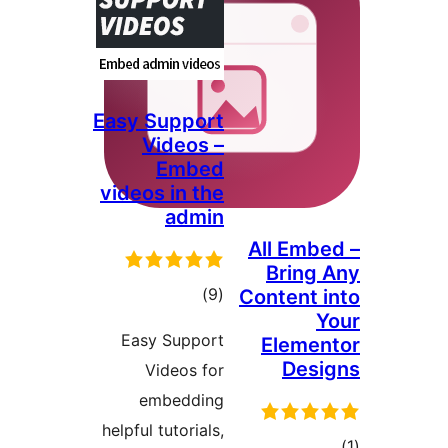
Easy Support
Videos –
Embed
videos in the
admin
All Em
Brin
דרוגים
)
(9
Content
Easy Support
Elem
De
Videos for
embedding
helpful tutorials,
ם