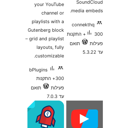
Sound
your YouTube
media e
channel or
playlists with a
connekt
Gutenberg block
300+ התקנות
– grid and playlist
תואם
layouts, fully
customizable.
bPlugins
300+ התקנות
פעילות
תואם
עד 7.0.3