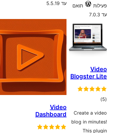
עד 5.5.19
תואם
Blogster
ם
Video
Create a
Dashboard
blog in mi
This