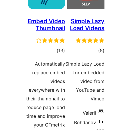
Embed Video
Simple
Thumbnail
Load V
ם
דרוגים
)
(13
Automatically
Simple Laz
replace embed
for emb
videos
vide
everywhere with
YouTu
their thumbnail to
reduce page load
Vale
time and improve
Bohdan
your GTmetrix