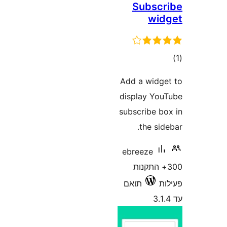
Subs
wi
ם
Add a wid
display Y
subscribe 
the s
ebreeze
+ התקנות
תואם