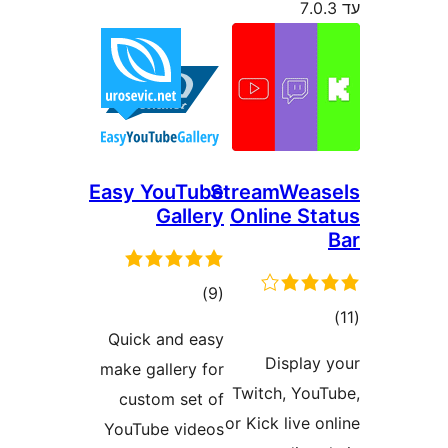
Easy YouTube
StreamWea
Gallery
Online S
דרוגים
)
(9
ים
Quick and easy
Displa
make gallery for
Twitch, Yo
custom set of
or Kick live
YouTube videos