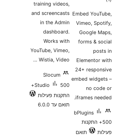
training videos,
and screencasts
Embed You
in the Admin
Vimeo, Sp
dashboard.
Google
Works with
forms & 
YouTube, Vimeo,
po
Wistia, Video …
Elemento
24+ resp
Slocum
embed wid
500+
Studio
no c
התקנות פעילות
iframes n
תואם עד 6.0.0
bPlugins
+ התקנות
תואם