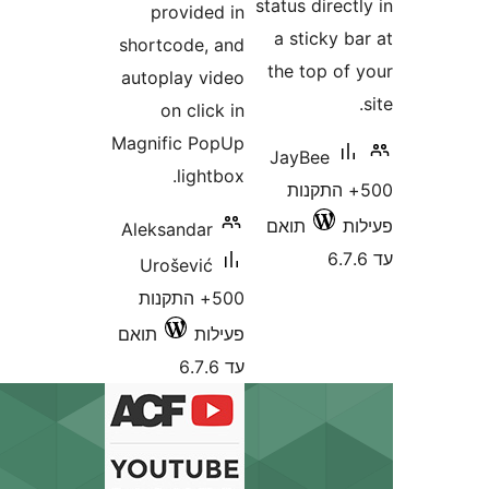
status dire
provided in
a sticky
shortcode, and
the top o
autoplay video
on click in
Magnific PopUp
JayBee
lightbox.
+ התקנות
תואם
Aleksandar
Urošević
500+ התקנות
פעילות
תואם
עד 6.7.6