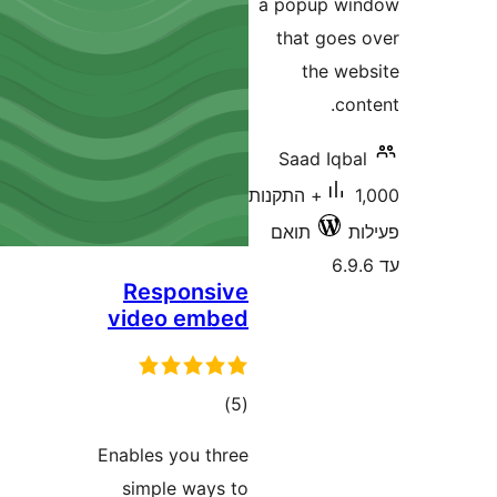
a popup w
that goe
the w
c
Saad Iqb
1,000+ התקנות
תואם
Responsive
video embed
דרוגים
)
(5
Enables you three
simple ways to