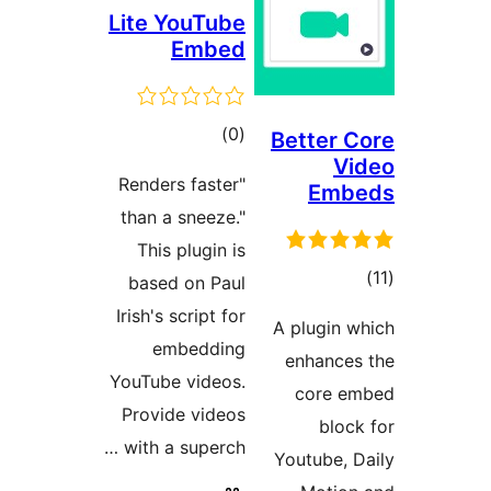
Lite YouTube
Embed
דרוגים
)
(0
Better
"Renders faster
Em
than a sneeze."
This plugin is
ים
based on Paul
Irish's script for
A plugin
embedding
enhanc
YouTube videos.
core 
Provide videos
blo
with a superch …
Youtube,