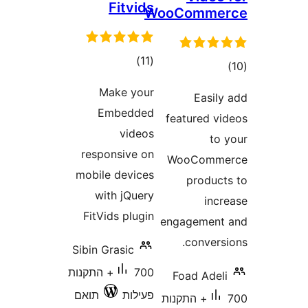
Fitvids
WooComm
דרוגים
)
(11
ים
Make your
Easi
Embedded
featured 
videos
t
responsive on
WooCom
mobile devices
produ
with jQuery
in
FitVids plugin
engagemen
conver
Sibin Grasic
700+ התקנות
Foad Ade
פעילות
תואם
700+ התקנות