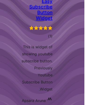
Easy
Subscribe
Button
Widget
דרוגים
)
(1
This is widget of
showing youtube
subscribe button.
Previously
Youtube
Subscribe Button
Widget.
Apsara Aruna