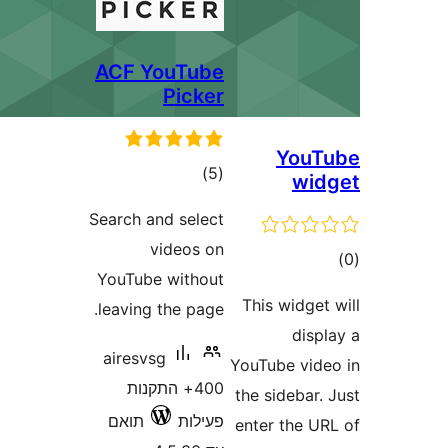
ACF YouTube
Picker
You
דרוגים
)
(5
wi
Search and select
videos on
ם
YouTube without
This widg
leaving the page.
dis
airesvsg
YouTube vi
400+ התקנות
the sideba
פעילות
תואם
enter the 