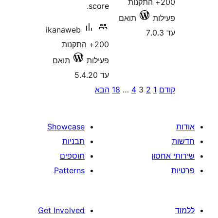
+ התקנות
score.
תואם
ikanaweb
200+ התקנות
פעילות
תואם
עד 5.4.20
P
2
3
4
…
18
הבא
pagina
Showcase
תבניות
תוספים
Patterns
Get Involved