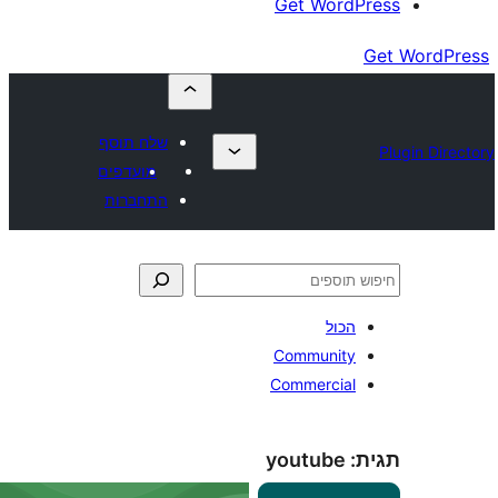
Get Wor
שלח תוסף
מועדפים
התחברות
כול
Communit
Commercia
youtube