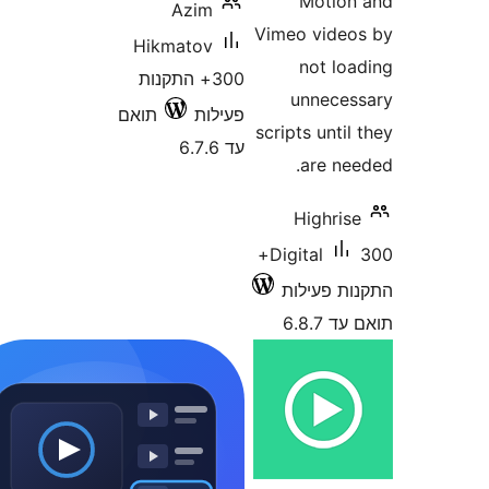
Moti
Azim
Vimeo vid
Hikmatov
not l
300+ התקנות
unnec
פעילות
תואם
scripts unt
עד 6.7.6
are n
Highr
300+
Digital
 פעילות
6.8