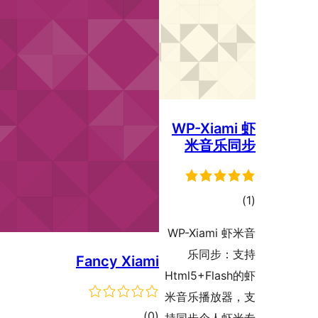
WP
WP-
Fancy Xiami
Html
米音
דרוגים
)
(0