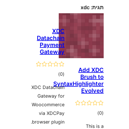
xdc
XDC
Datachain
Payment
Gateway
Add
דרוגים
)
(0
Bru
SyntaxHighli
XDC Datachain
Ev
Gateway for
Woocommerce
ם
via XDCPay
browser plugin.
Th