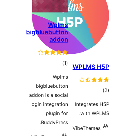
Wplms
bigbluebutton
addon
דרוגים
)
(1
WP
Wplms
bigbluebutton
addon is a social
login integration
Int
plugin for
BuddyPress.
Vib