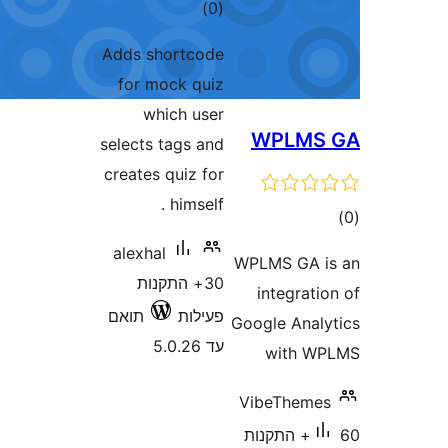
דרוגים
)
(0
Adds shortcode
for mock quiz
which user
W
selects tags and
creates quiz for
himself .
alexhal
WPLM
30+ התקנות
in
פעילות
תואם
Googl
עד 5.0.26
Vib
קנות