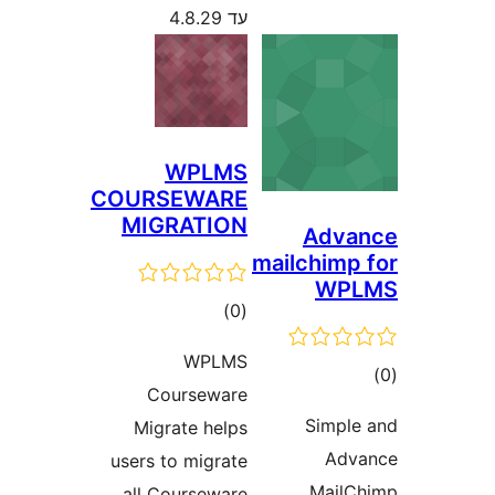
עד 4.8.29
WPLMS
COURSEWARE
MIGRATION
mail
דרוגים
)
(0
WPLMS
Courseware
Migrate helps
users to migrate
all Courseware