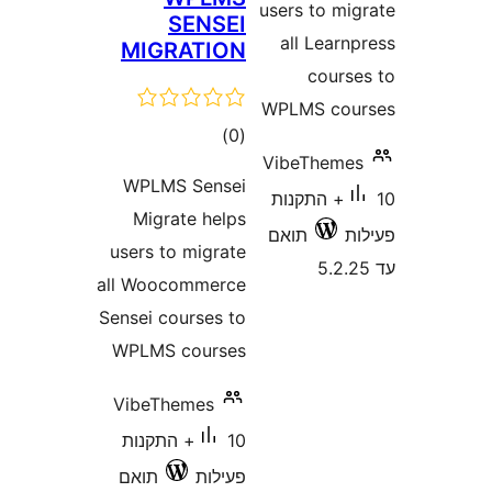
user
SENSEI
al
MIGRATION
WPL
דרוגים
)
(0
Vib
WPLMS Sensei
נות
Migrate helps
ואם
users to migrate
all Woocommerce
Sensei courses to
WPLMS courses
VibeThemes
10+ התקנות
פעילות
תואם