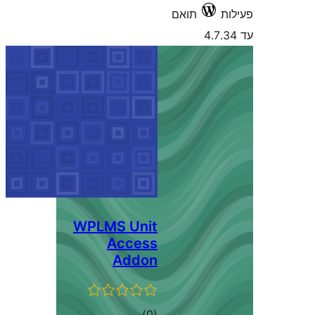
ואם
WPLMS Unit
Access
Addon
דרוגים
)
(0