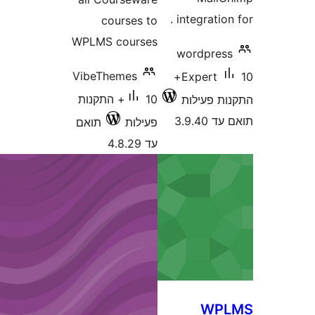
int
courses to
WPLMS courses
wo
VibeThemes
10+
E
10+ התקנות
ת
פעילות
תואם
עד 4.8.29